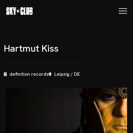
H
a
r
t
m
u
t
K
i
s
s
definition records
Leipzig / DE