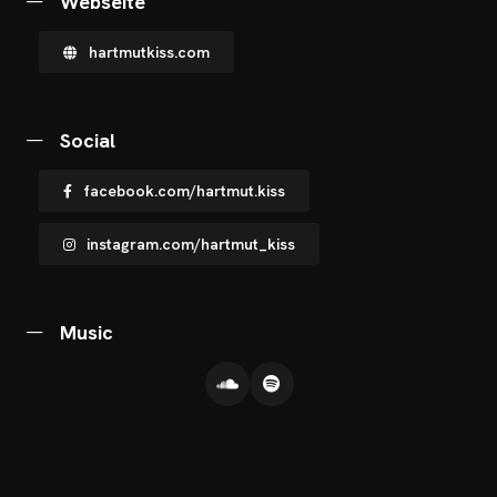
Webseite
OTOS
hartmutkiss.com
CHNOARTIG SHOP
NTAKT
Social
facebook.com/hartmut.kiss
instagram.com/hartmut_kiss
Music