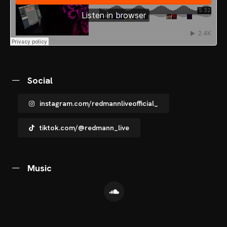
OME
Social
VENTS
instagram.com/redmannliveofficial_
OTOS
tiktok.com/@redmann_live
CHNOARTIG SHOP
Music
NTAKT