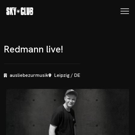
R
e
d
m
a
n
n
l
i
v
e
!
ausliebezurmusik
Leipzig / DE