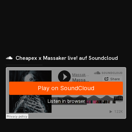
Cheapex x Massaker live! auf Soundcloud
OME
VENTS
OTOS