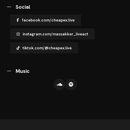
CHNOARTIG SHOP
Social
NTAKT
facebook.com/cheapex.live
instagram.com/massakker_liveact
tiktok.com/@cheapex.live
Music