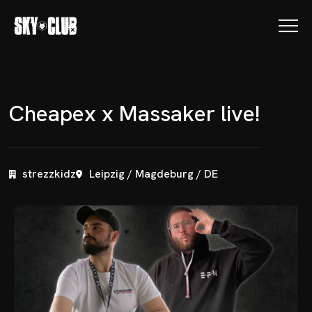
C
h
e
a
p
e
x
x
M
a
s
s
a
k
e
r
l
i
v
e
!
strezzkidz
Leipzig / Magdeburg / DE