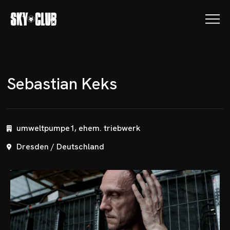
S
e
b
a
s
t
i
a
n
K
e
k
s
umweltpumpe1, ehem. triebwerk
Dresden / Deutschland