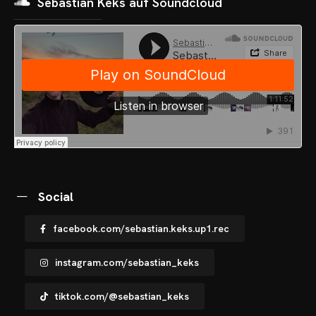
Sebastian Keks auf Soundcloud
OME
VENTS
OTOS
CHNOARTIG SHOP
NTAKT
Social
facebook.com/sebastian.keks.up1.rec
instagram.com/sebastian_keks
tiktok.com/@sebastian_keks