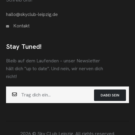
hallo@skyclub-leipzig.de
Kontakt
Stay Tuned!
Bleib auf dem Laufenden – unser Newsletter
hält dich "up to date".
Und nein, wir nerven dich
nicht!
DABEI SEIN
2026 © Sky CLub Leipzig. All rights reserved.