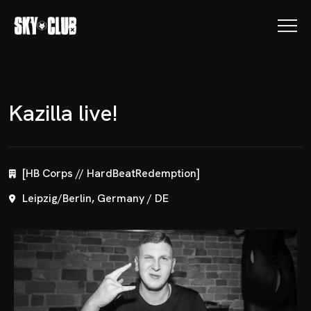
K
a
z
i
l
l
a
l
i
v
e
!
[HB Corps // HardBeatRedemption]
Leipzig/Berlin, Germany / DE