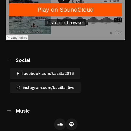
VENTS
OTOS
CHNOARTIG SHOP
NTAKT
Social
facebook.com/kazilla2018
instagram.com/kazilla_live
Music