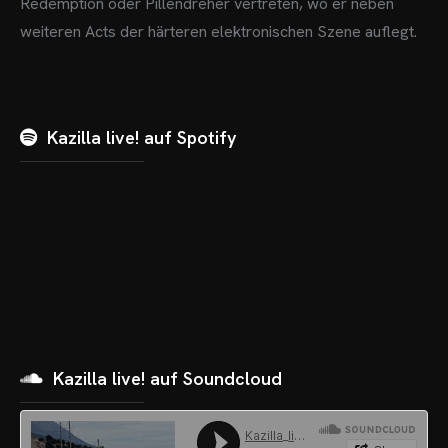
Redemption oder Pillendreher vertreten, wo er neben
weiteren Acts der härteren elektronischen Szene auflegt.
Kazilla live! auf Spotify
Kazilla live! auf Soundcloud
OME