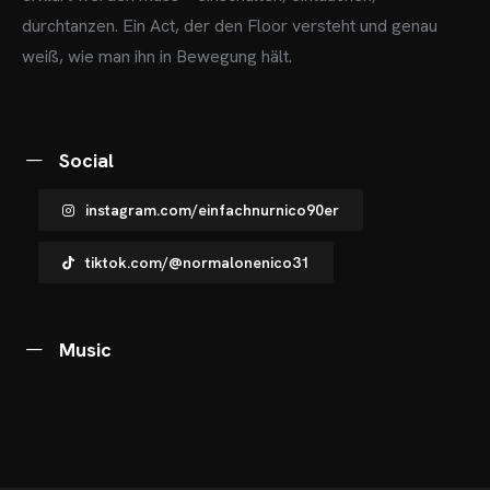
durchtanzen. Ein Act, der den Floor versteht und genau
weiß, wie man ihn in Bewegung hält.
OME
Social
VENTS
instagram.com/einfachnurnico90er
OTOS
tiktok.com/@normalonenico31
CHNOARTIG SHOP
NTAKT
Music