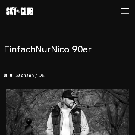
E
i
n
f
a
c
h
N
u
r
N
i
c
o
9
0
e
r
Sachsen / DE