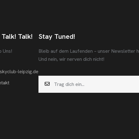
 Talk! Talk!
Stay Tuned!
b Uns!
Bleib auf dem Laufenden – unser Newsletter häl
Und nein, wir nerven dich nicht!
skyclub-leipzig.de
takt