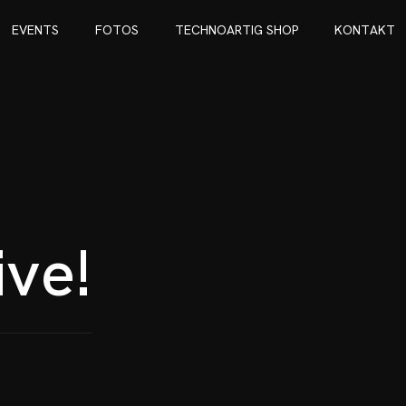
E
V
E
N
T
S
F
O
T
O
S
T
E
C
H
N
O
A
R
T
I
G
S
H
O
P
K
O
N
T
A
K
T
E
V
E
N
T
S
F
O
T
O
S
T
E
C
H
N
O
A
R
T
I
G
S
H
O
P
K
O
N
T
A
K
T
i
v
e
!