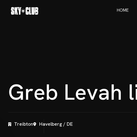
H
O
M
E
H
O
M
E
G
r
e
b
L
e
v
a
h
l
Treibton
Havelberg / DE