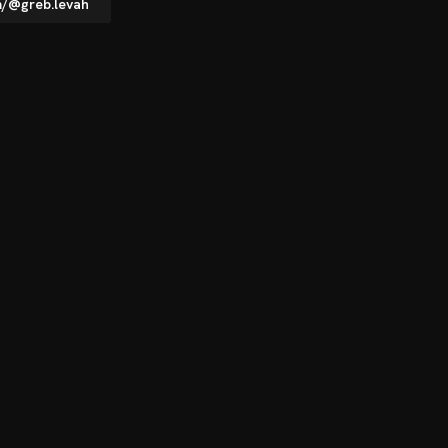
m/@greb.levah