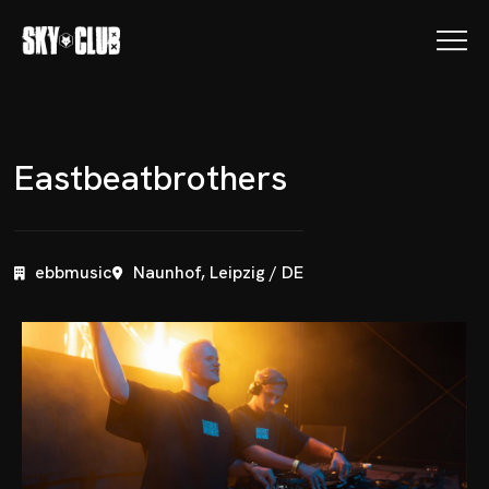
E
a
s
t
b
e
a
t
b
r
o
t
h
e
r
s
ebbmusic
Naunhof, Leipzig / DE