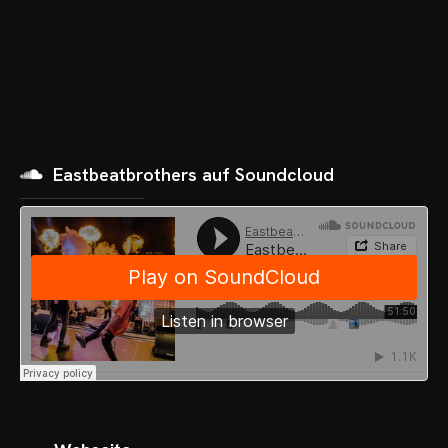
OME
Eastbeatbrothers auf Soundcloud
VENTS
OTOS
CHNOARTIG SHOP
NTAKT