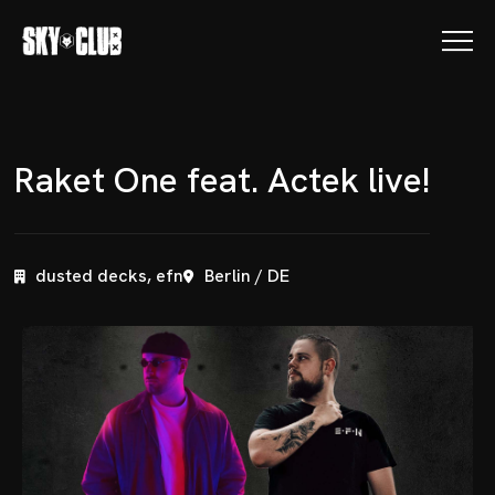
R
a
k
e
t
O
n
e
f
e
a
t
.
A
c
t
e
k
l
i
v
e
!
dusted decks, efn
Berlin / DE