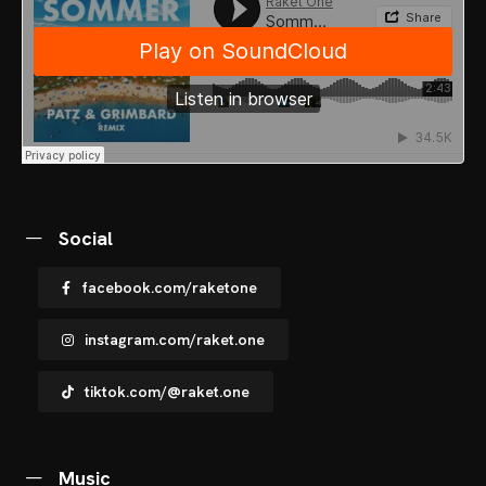
VENTS
OTOS
CHNOARTIG SHOP
NTAKT
Social
facebook.com/raketone
instagram.com/raket.one
tiktok.com/@raket.one
Music