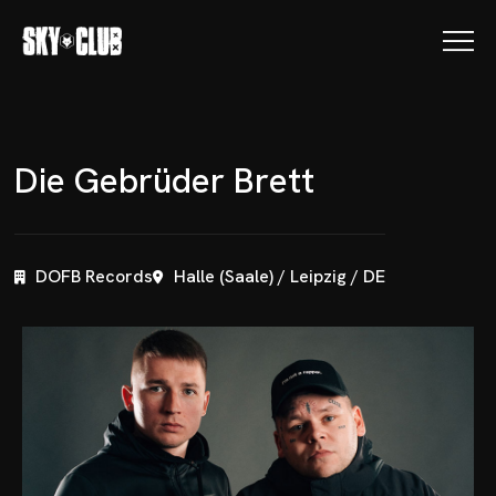
D
i
e
G
e
b
r
ü
d
e
r
B
r
e
t
t
DOFB Records
Halle (Saale) / Leipzig / DE