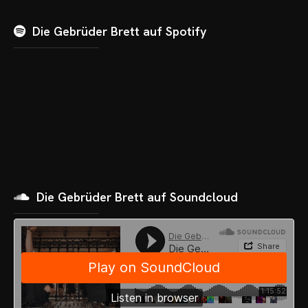
Die Gebrüder Brett auf Spotify
OME
VENTS
OTOS
Die Gebrüder Brett auf Soundcloud
CHNOARTIG SHOP
NTAKT