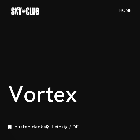
H
O
M
E
H
O
M
E
V
o
r
t
e
x
dusted decks
Leipzig / DE