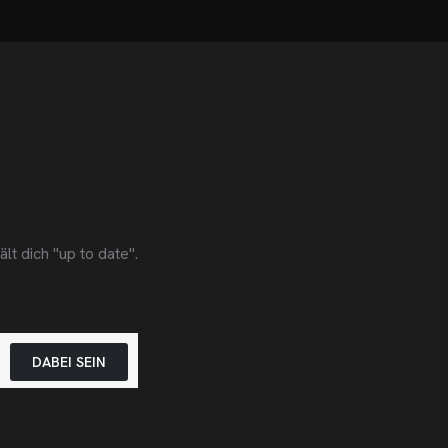
t dich "up to date".
DABEI SEIN