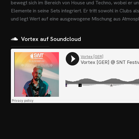
bewegt sich im Bereich von House und Techno, wobei er unt
Elemente in seine Sets integriert. Er tritt sowohl in Clubs a
und legt Wert auf eine ausgewogene Mischung aus Atmosp
Vortex auf Soundcloud