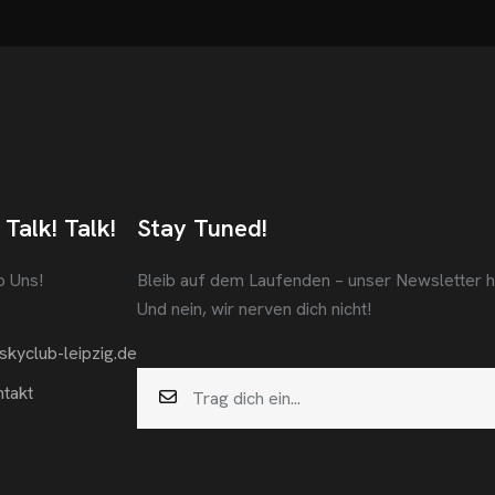
 Talk! Talk!
Stay Tuned!
b Uns!
Bleib auf dem Laufenden – unser Newsletter häl
Und nein, wir nerven dich nicht!
skyclub-leipzig.de
takt