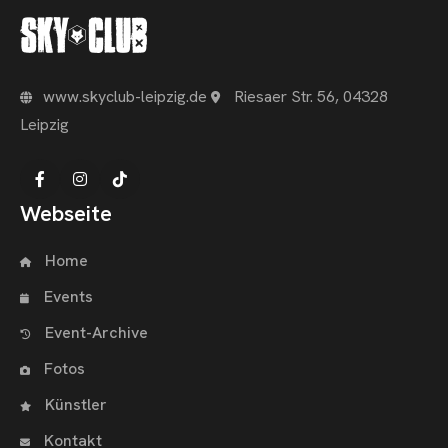
www.skyclub-leipzig.de
Riesaer Str. 56, 04328
OME
Leipzig
VENTS
OTOS
Webseite
CHNOARTIG SHOP
Home
NTAKT
Events
Event-Archive
Fotos
Künstler
Kontakt