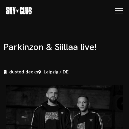
P
a
r
k
i
n
z
o
n
&
S
i
i
l
l
a
a
l
i
v
e
!
dusted decks
Leipzig / DE