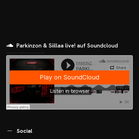
Parkinzon & Siillaa live! auf Soundcloud
OME
VENTS
OTOS
Social