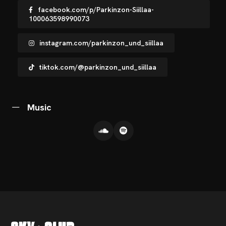
CHNOARTIG SHOP
facebook.com/p/Parkinzon-Siillaa-
100063598990073
NTAKT
instagram.com/parkinzon_und_siillaa
tiktok.com/@parkinzon_und_siillaa
Music