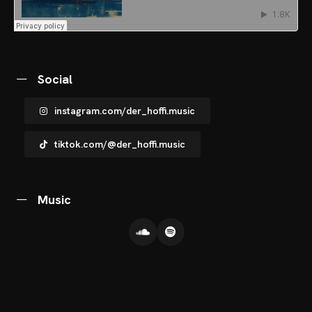
OTOS
CHNOARTIG SHOP
NTAKT
Social
instagram.com/der_hoffi.music
tiktok.com/@der_hoffi.music
Music