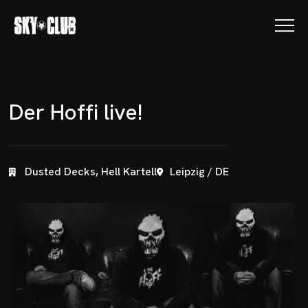
D
e
r
H
o
f
f
i
l
i
v
e
!
Dusted Decks, Hell Kartell
Leipzig / DE