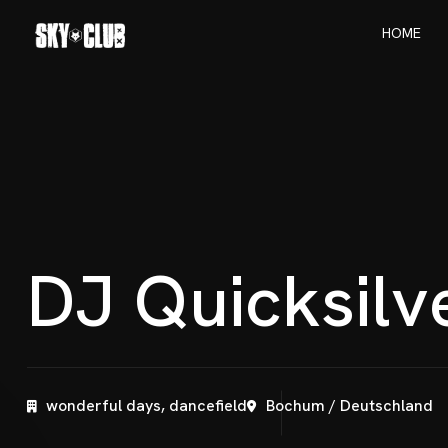
H
O
M
E
H
O
M
E
D
J
Q
u
i
c
k
s
i
l
v
wonderful days, dancefield
Bochum / Deutschland