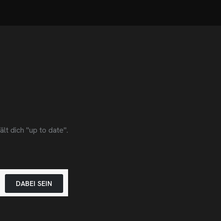
t dich "up to date".
DABEI SEIN