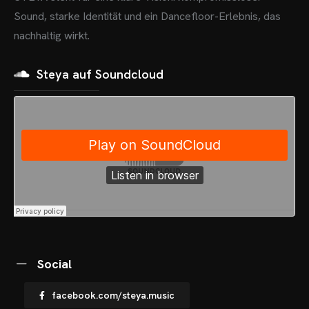
Sound, starke Identität und ein Dancefloor-Erlebnis, das
nachhaltig wirkt.
OME
Steya auf Soundcloud
VENTS
OTOS
CHNOARTIG SHOP
NTAKT
Social
facebook.com/steya.music