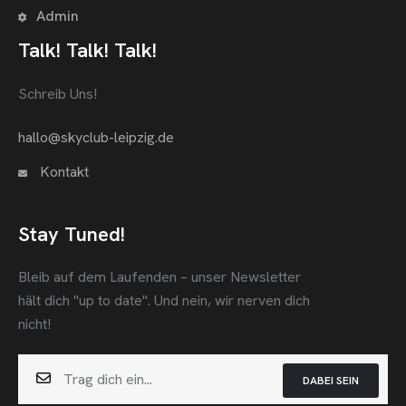
Admin
Talk! Talk! Talk!
Schreib Uns!
hallo@skyclub-leipzig.de
Kontakt
Stay Tuned!
Bleib auf dem Laufenden – unser Newsletter
hält dich "up to date".
Und nein, wir nerven dich
nicht!
DABEI SEIN