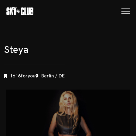
S
t
e
y
a
1616foryou
Berlin / DE