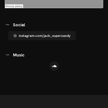
CHNOARTIG SHOP
NTAKT
Social
instagram.com/jack_superzandy
Music