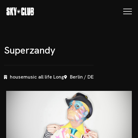
S
u
p
e
r
z
a
n
d
y
housemusic all life Long
Berlin / DE