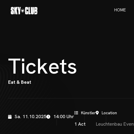
H
O
M
E
H
O
M
E
T
i
c
k
e
t
s
Eat & Beat
Künstler
Location
Sa. 11.10.2025
14:00 Uhr
1 Act
Leuchtenbau Event