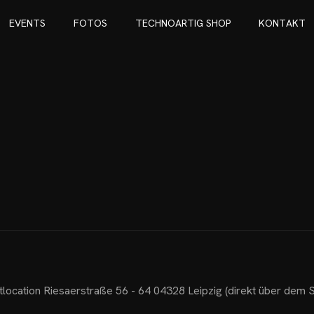
E
V
E
N
T
S
F
O
T
O
S
T
E
C
H
N
O
A
R
T
I
G
S
H
O
P
K
O
N
T
A
K
T
E
V
E
N
T
S
F
O
T
O
S
T
E
C
H
N
O
A
R
T
I
G
S
H
O
P
K
O
N
T
A
K
T
location Riesaerstraße 56 - 64 04328 Leipzig (direkt über dem