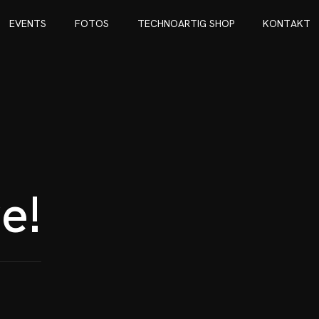
E
V
E
N
T
S
F
O
T
O
S
T
E
C
H
N
O
A
R
T
I
G
S
H
O
P
K
O
N
T
A
K
T
E
V
E
N
T
S
F
O
T
O
S
T
E
C
H
N
O
A
R
T
I
G
S
H
O
P
K
O
N
T
A
K
T
v
e
!