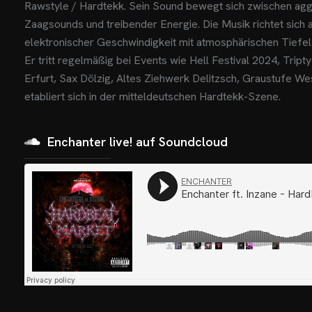
Rawstyle / Hardtekk. Sein Sound bewegt sich zwischen aggr
Zaagsounds und treibender Energie. Die Musik richtet sich
elektronischer Geschwindigkeit mit atmosphärischen Tiefe
Er tritt regelmäßig bei Events wie Hell Festival 2024, Trip
Erfurt, Sax Dölzig, Altes Ziehwerk Delitzsch, Graustufe Wes
etabliert sich in der mitteldeutschen Hardtekk-Szene.
Enchanter live! auf Soundcloud