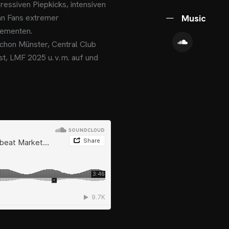
essiven Piepkicks, intensiven
 an Fans extremer
Music
lementen.
tychon Münster, Central Club
t, LMF 2025 u. v. m. auf und