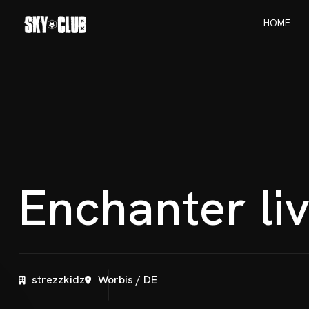
H
O
M
E
H
O
M
E
E
n
c
h
a
n
t
e
r
l
i
strezzkidz
Worbis / DE