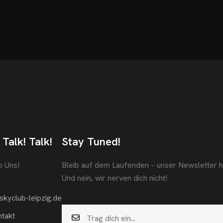
 Talk! Talk!
Stay Tuned!
b Uns!
Bleib auf dem Laufenden – unser Newsletter häl
Und nein, wir nerven dich nicht!
skyclub-leipzig.de
takt