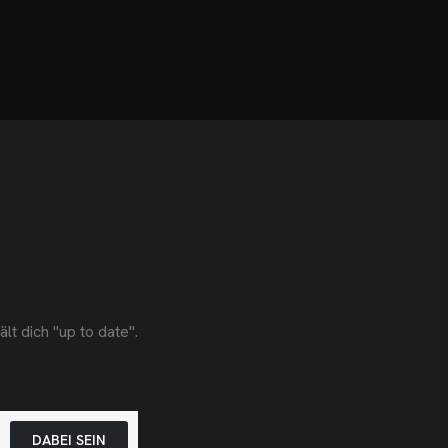
t dich "up to date".
DABEI SEIN