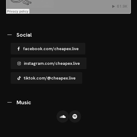
OTOS
CHNOARTIG SHOP
Social
NTAKT
facebook.com/cheapex.live
instagram.com/cheapex.live
tiktok.com/@cheapex.live
Music