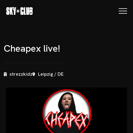
C
h
e
a
p
e
x
l
i
v
e
!
strezzkidz
Leipzig / DE