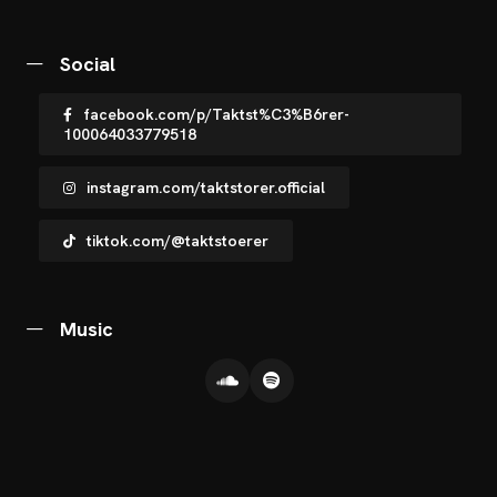
OTOS
CHNOARTIG SHOP
Social
NTAKT
facebook.com/p/Taktst%C3%B6rer-
100064033779518
instagram.com/taktstorer.official
tiktok.com/@taktstoerer
Music