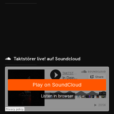
Taktstörer live! auf Soundcloud
OME
VENTS