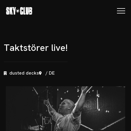
T
a
k
t
s
t
ö
r
e
r
l
i
v
e
!
dusted decks
/ DE