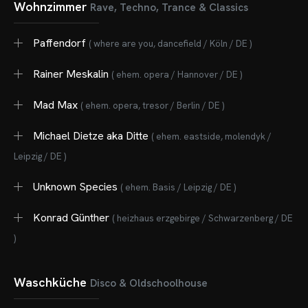
CHNOARTIG SHOP
Wohnzimmer
Rave, Techno, Trance & Classics
NTAKT
Paffendorf
( where are you, dancefield / Köln / DE )
Rainer Meskalin
( ehem. opera / Hannover / DE )
Mad Max
( ehem. opera, tresor / Berlin / DE )
Michael Dietze aka Ditte
( ehem. eastside, molendyk /
Leipzig / DE )
Unknown Species
( ehem. Basis / Leipzig / DE )
Konrad Günther
( heizhaus erzgebirge / Schwarzenberg / DE
)
Waschküche
Disco & Oldschoolhouse