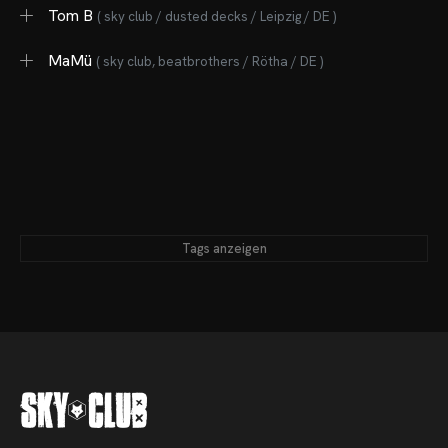
Tom B
( sky club / dusted decks / Leipzig / DE )
MaMü
( sky club, beatbrothers / Rötha / DE )
Tags anzeigen