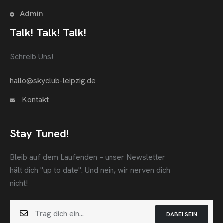
Admin
Talk! Talk! Talk!
Schreib Uns!
hallo@skyclub-leipzig.de
Kontakt
Stay Tuned!
Bleib auf dem Laufenden – unser Newsletter
hält dich "up to date".
Und nein, wir nerven dich
nicht!
DABEI SEIN