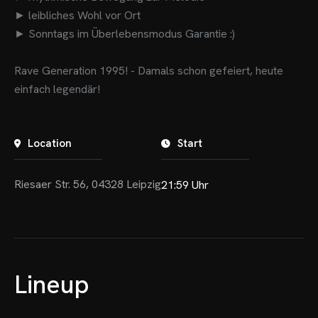
► leibliches Wohl vor Ort
► Sonntags im Überlebensmodus Garantie :)
Rave Generation 1995! - Damals schon gefeiert, heute
einfach legendär!
Location
Start
Riesaer Str. 56, 04328 Leipzig
21:59 Uhr
OME
VENTS
OTOS
Lineup