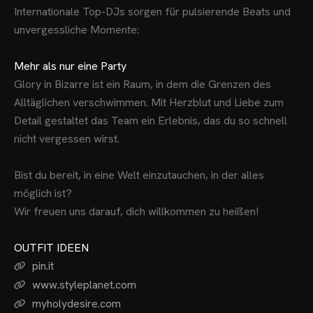
Internationale Top-DJs sorgen für pulsierende Beats und
unvergessliche Momente:
Mehr als nur eine Party
Glory in Bizarre ist ein Raum, in dem die Grenzen des
Alltäglichen verschwimmen. Mit Herzblut und Liebe zum
Detail gestaltet das Team ein Erlebnis, das du so schnell
OME
nicht vergessen wirst.
VENTS
Bist du bereit, in eine Welt einzutauchen, in der alles
OTOS
möglich ist?
Wir freuen uns darauf, dich willkommen zu heißen!
CHNOARTIG SHOP
OUTFIT IDEEN
NTAKT
pin.it
www.styleplanet.com
myholydesire.com