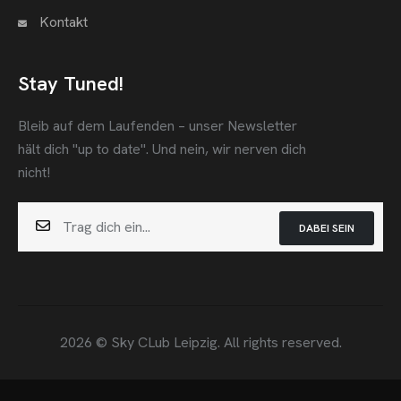
Kontakt
Stay Tuned!
Bleib auf dem Laufenden – unser Newsletter
hält dich "up to date".
Und nein, wir nerven dich
nicht!
DABEI SEIN
2026 © Sky CLub Leipzig. All rights reserved.