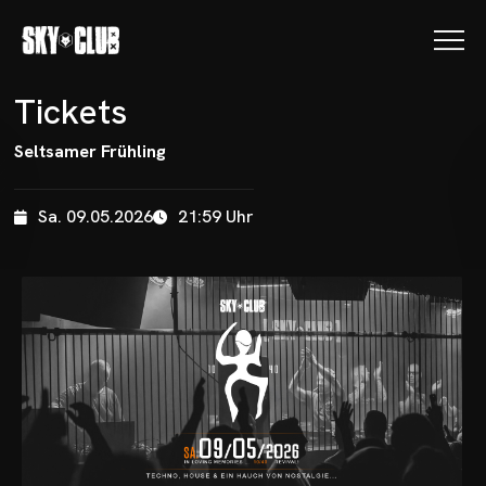
T
i
c
k
e
t
s
Seltsamer Frühling
Sa. 09.05.2026
21:59 Uhr