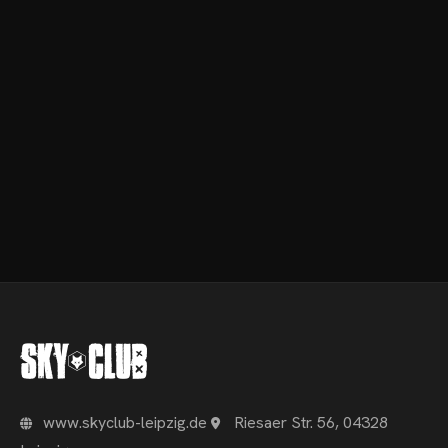
OME
VENTS
OTOS
CHNOARTIG SHOP
www.skyclub-leipzig.de
Riesaer Str. 56, 04328