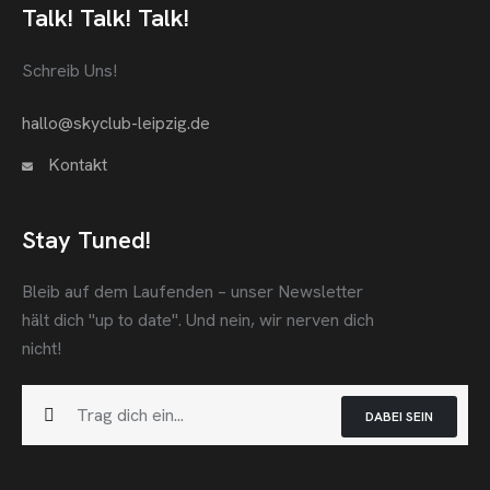
Talk! Talk! Talk!
Schreib Uns!
hallo@skyclub-leipzig.de
Kontakt
Stay Tuned!
Bleib auf dem Laufenden – unser Newsletter
hält dich "up to date".
Und nein, wir nerven dich
nicht!
DABEI SEIN