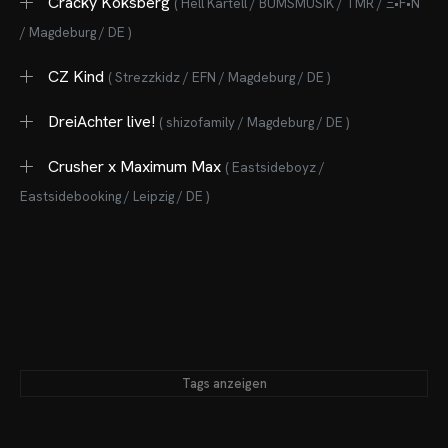
Cracky Koksberg
( Hell Kartell / BUMSMUSIK / TMR / Ξ•F•N
/ Magdeburg / DE )
CZ Kind
( Strezzkidz / EFN / Magdeburg / DE )
DreiAchter live!
( shizofamily / Magdeburg / DE )
Crusher x Maximum Max
( Eastsideboyz /
Eastsidebooking / Leipzig / DE )
Tags anzeigen