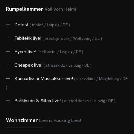
Rumpelkammer
Voll vorn Helm!
Detest
( triple6 / Leipzig / DE )
Fabitekk live!
( prestige worx / Wolfsburg / DE )
OME
Eycer live!
( hellkartel / Leipzig / DE )
VENTS
Cheapex live!
( strezzkidz / Leipzig / DE )
OTOS
Kannadiss x Massakker live!
( strezzkidz / Magdeburg / DE
CHNOARTIG SHOP
)
NTAKT
Parkinzon & Siilaa live!
( dusted decks / Leipzig / DE )
Wohnzimmer
Live is Fucking Live!