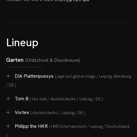
OME
Lineup
VENTS
Garten
(Oldschool & Discohouse)
OTOS
CHNOARTIG SHOP
DIA Plattenpussys
( jagd auf, global stage / Leipzig, Altenburg
/ DE )
NTAKT
Tom B
( sky club / dusted decks / Leipzig / DE )
Vortex
( dusted decks / Leipzig / DE )
Philipp the HKR
( HKR Entertainment / Leipzig / Deutschland
)