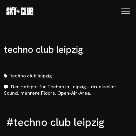
t
e
c
h
n
o
c
l
u
b
l
e
i
p
z
i
g
techno club leipzig
Der Hotspot für Techno in Leipzig – druckvoller
Sound, mehrere Floors, Open-Air-Area.
#techno club leipzig