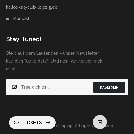
hallo@skyclub-leipzig.de
Kontakt
Stay Tuned!
Bleib auf dem Laufenden – unser Newsletter
hält dich "up to date".
Und nein, wir nerven dich
nicht!
DABEI SEIN
TICKETS
2026 © Sky CLub Leipzig. All rights reserved.