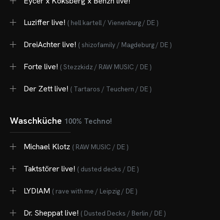
Eycer x Koksberg x Benzn live!
Luziffer live!
( hell kartell / Vienenburg / DE )
DreiAchter live!
( shizofamily / Magdeburg / DE )
Forte live!
( Stezzkidz / RAW MUSIC / DE )
Der Zett live!
( Tartaros / Teuchern / DE )
OME
Waschküche
100% Techno!
VENTS
Michael Klotz
( RAW MUSIC / DE )
OTOS
Taktstörer live!
( dusted decks / DE )
CHNOARTIG SHOP
LYDIAM
( rave with me / Leipzig / DE )
NTAKT
Dr. Sheppat live!
( Dusted Decks / Berlin / DE )