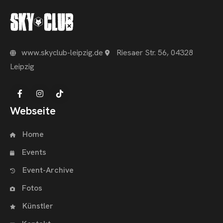
www.skyclub-leipzig.de
Riesaer Str. 56, 04328
OME
Leipzig
VENTS
OTOS
Webseite
CHNOARTIG SHOP
Home
NTAKT
Events
Event-Archive
Fotos
Künstler